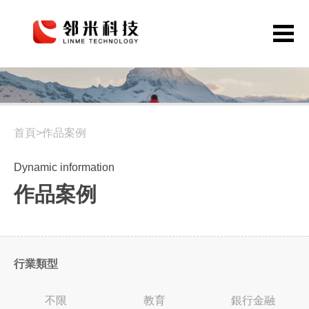
抖音短視頻制作
首頁
網站定制
首頁>作品案例
APP開發
公眾號小程序
Dynamic information
作品案例
解決方案
作品案例
關于鄰米
行業類型
動態資訊
不限
教育
銀行金融
聯系我們