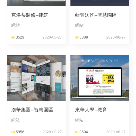
克洛蒂裝修--建筑
藍豐送洗--智慧園區
網站
網站
3529
2020-08-27
3889
2020-08-27
澳華集團--智慧園區
東華大學--教育
網站
網站
5956
2020-08-27
3604
2020-08-27