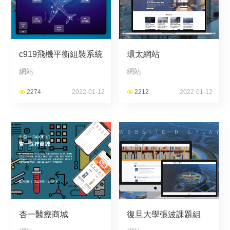
c919飛機平衡組裝系統
環太網站
網站
網站
2274
2022-01-12
2212
2022-01-12
杏一醫療商城
復旦大學張波課題組