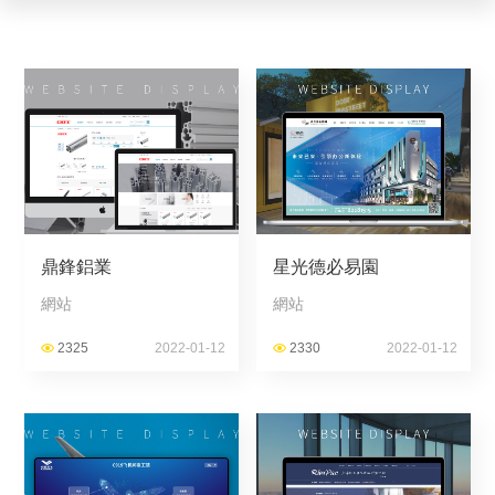
鼎鋒鋁業
星光德必易園
網站
網站
2325
2022-01-12
2330
2022-01-12