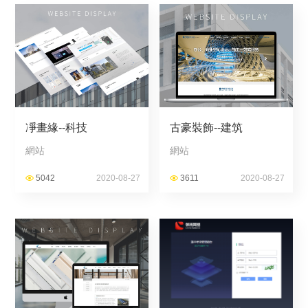
凈畫緣--科技
古豪裝飾--建筑
網站
網站
5042
2020-08-27
3611
2020-08-27