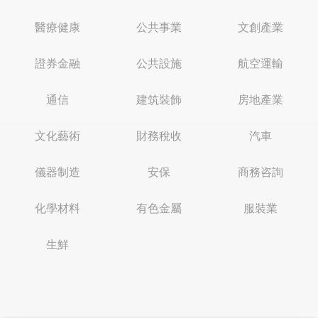
醫療健康
公共事業
文創產業
證券金融
公共設施
航空運輸
通信
建筑裝飾
房地產業
文化藝術
財務稅收
汽車
儀器制造
安保
商務咨詢
化學材料
有色金屬
服裝業
生鮮