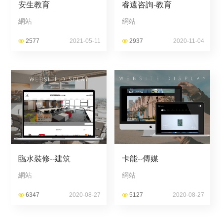
安生教育
睿遠咨詢-教育
網站
網站
2577
2021-05-11
2937
2020-11-04
臨水裝修--建筑
卡能--傳媒
網站
網站
6347
2020-08-27
5127
2020-08-27