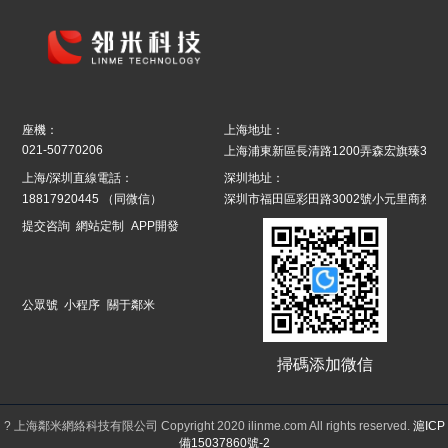
座機：
上海地址：
021-50770206
上海浦東新區長清路1200弄森宏旗臻39號8
上海/深圳直線電話：
深圳地址：
18817920445
（同微信）
深圳市福田區彩田路3002號小元里商務辦
提交咨詢
網站定制
APP開發
公眾號
小程序
關于鄰米
掃碼添加微信
? 上海鄰米網絡科技有限公司 Copyright 2020 ilinme.com All rights reserved.
滬ICP
備15037860號-2