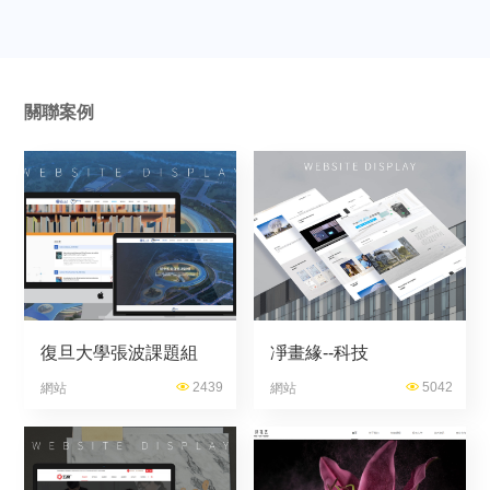
關聯案例
復旦大學張波課題組
凈畫緣--科技
2439
5042
網站
網站