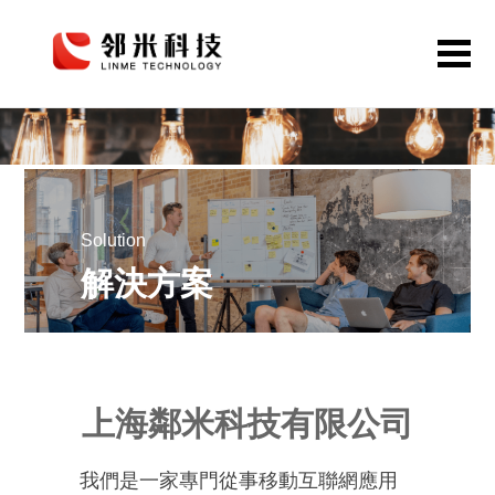
首頁
網站定制
APP開發
Solution
公眾號小程序
解決方案
解決方案
作品案例
關于鄰米
上海鄰米科技有限公司
動態資訊
我們是一家專門從事移動互聯網應用
聯系我們