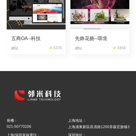
五商OA--科技
先鋒花藝--環境
5370
3356
網站
網站
座機：
上海地址：
021-50770206
上海浦東新區長清路1200弄森宏旗臻39號8
上海/深圳直線電話：
深圳地址：