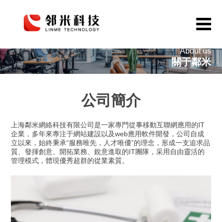
About us
首頁
關于鄰米
網站定制
公司簡介
APP開發
公眾號小程序
上海鄰米網絡科技有限公司是一家專門從事移動互聯網應用的IT
企業，多年來專注于網站建設以及web應用軟件開發，公司自成
解決方案
立以來，始終秉承“服務唯先，人才唯優”的理念，形成一支追求品
質、發揮創意、開拓業務、銳意進取的IT團隊，采用自由靈活的
作品案例
管理模式，體現優秀超群的從業素質。
關于鄰米
動態資訊
聯系我們