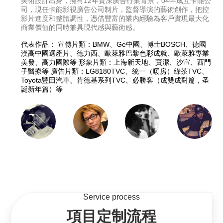
美術設計出身，擁有12年資深廣告行業背景，04年成立卡能公
司，現任卡能影視廣告公司制片，監督導演的藝術創作，把控
影片進度和整體調性，憑借豐富的業內經驗為客戶實現最大化
商業價值的同時兼具現代感與藝術感。
代表作品： 宣傳片類：BMW、Ge中國、博士BOSCH、德國
漢高中國選產片、德力西、歐萊雅巴黎色彩成就、歐萊雅專業
美發、高力國際等 形象片類：上海新天地、寶潔、沙宣、西門
子醫療等 廣告片類：LG8180TVC、統一（暖房）綠茶TVC、
Toyota豐田汽車、肯德基系列TVC、必勝客（成雙成對篇，圣
誕新年篇）等
Service process
項目定制流程