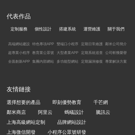
代表作品
定制服務
個性設計
搭建系統
運營維護
關于我們
高端網站建設
特色專項APP
雙端口小程序
定期日常維護
鄰米公司簡介
超專業小程序
教育業公眾號
大型產業APP
定期系統巡查
公司斬獲榮譽
全面創新APP
集團內部網站
多功能型網站
定期漏洞修復
專業解決方案
友情鏈接
選擇想要的產品
即刻優勢教育
千芒網
鄰米商店
阿里云
螞蟻設計
騰訊云
上海高級網站定制
品牌網站設計
上海微信開發
小程序公眾號研發