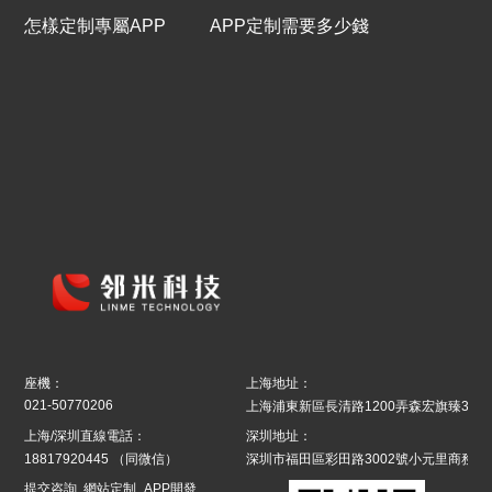
怎樣定制專屬APP
APP定制需要多少錢
座機：
上海地址：
021-50770206
上海浦東新區長清路1200弄森宏旗臻39號8
上海/深圳直線電話：
深圳地址：
18817920445
（同微信）
深圳市福田區彩田路3002號小元里商務辦
提交咨詢
網站定制
APP開發