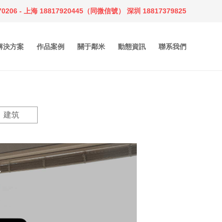
0206 - 上海 18817920445（同微信號） 深圳 18817379825
解決方案
作品案例
關于鄰米
動態資訊
聯系我們
建筑