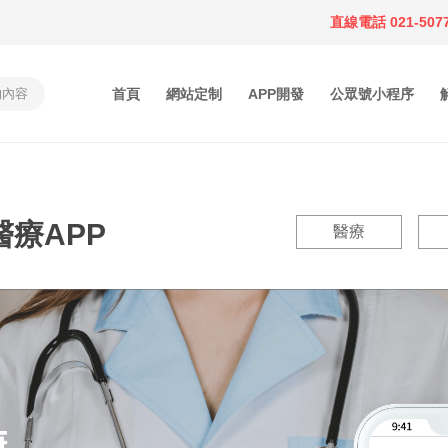
直線電話 021-5077
首頁
網站定制
APP開發
公眾號小程序
首頁
網站定制
醫療APP
醫療
APP開發
公眾號小程序
解決方案
作品案例
關于鄰米
動態資訊