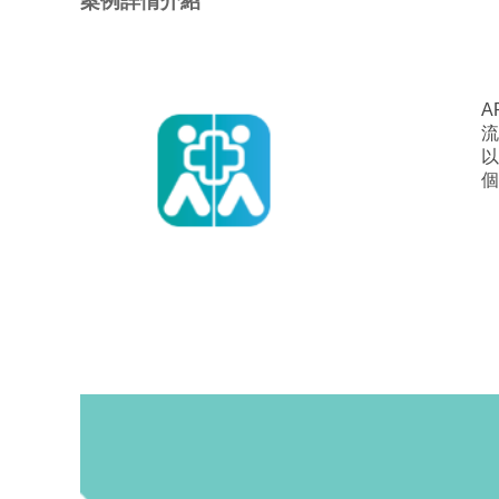
案例詳情介紹
A
流
以
個