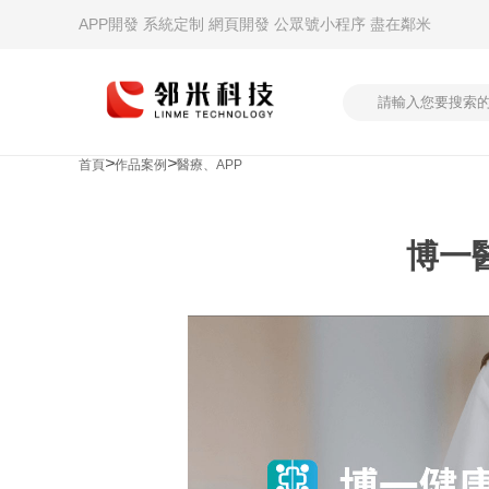
APP開發 系統定制 網頁開發 公眾號小程序 盡在鄰米
>
>
首頁
作品案例
醫療、APP
博一