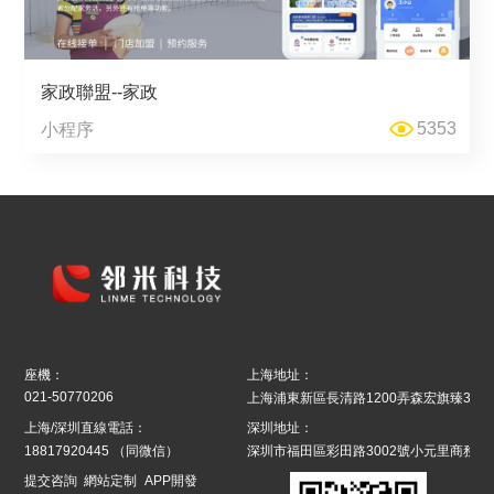
家政聯盟--家政
5353
小程序
座機：
上海地址：
021-50770206
上海浦東新區長清路1200弄森宏旗臻39號8
上海/深圳直線電話：
深圳地址：
18817920445
（同微信）
深圳市福田區彩田路3002號小元里商務辦
提交咨詢
網站定制
APP開發