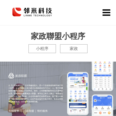
>
>
首頁
作品案例
小程序、家政
首頁
家政聯盟小程序
網站定制
小程序
家政
APP開發
公眾號小程序
解決方案
作品案例
關于鄰米
動態資訊
聯系我們