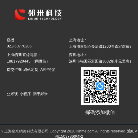
座機：
上海地址：
021-50770206
上海浦東新區長清路1200弄森宏旗臻39號8
上海/深圳直線電話：
深圳地址：
18817920445
（同微信）
深圳市福田區彩田路3002號小元里商務辦
提交咨詢
網站定制
APP開發
公眾號
小程序
關于鄰米
掃碼添加微信
? 上海鄰米網絡科技有限公司 Copyright 2020 ilinme.com All rights reserved.
滬ICP
備15037860號-2