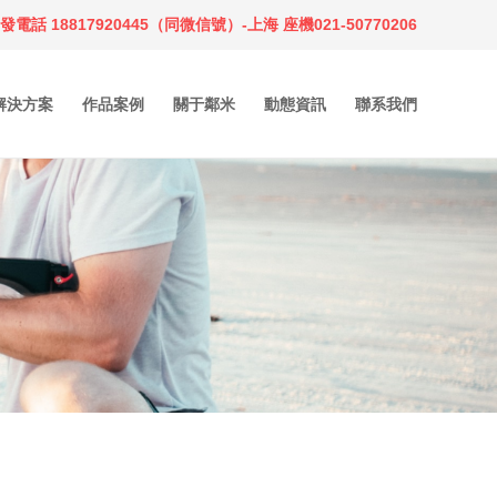
電話 18817920445（同微信號）-上海 座機021-50770206
解決方案
作品案例
關于鄰米
動態資訊
聯系我們