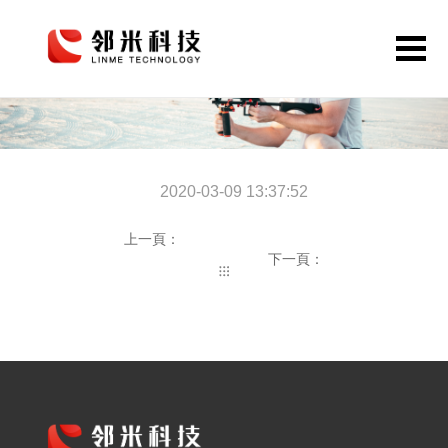
首頁
網站定制
2020-03-09 13:37:52
APP開發
公眾號小程序
上一頁：
下一頁：
解決方案
作品案例
關于鄰米
動態資訊
聯系我們