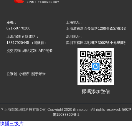
座機：
上海地址：
021-50770206
上海浦東新區長清路1200弄森宏旗臻39號8
上海/深圳直線電話：
深圳地址：
18817920445
（同微信）
深圳市福田區彩田路3002號小元里商務辦
提交咨詢
網站定制
APP開發
公眾號
小程序
關于鄰米
掃碼添加微信
? 上海鄰米網絡科技有限公司 Copyright 2020 ilinme.com All rights reserved.
滬ICP
備15037860號-2
快播三级片