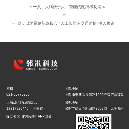
上一頁：人腦優于人工智能的關鍵機制揭示
下一頁：以場景創新為核心 “人工智能＋交通運輸”深入推進
座機：
上海地址：
021-50770206
上海浦東新區長清路1200弄森宏旗臻39號8
上海/深圳直線電話：
深圳地址：
18817920445
（同微信）
深圳市福田區彩田路3002號小元里商務辦
提交咨詢
網站定制
APP開發