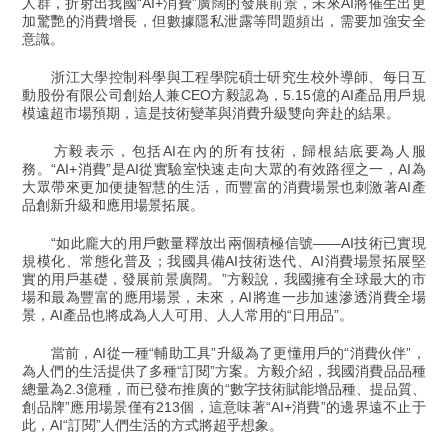
人群，折射出我國“AI+消費”廣闊的發展前景，未來AI將催生出更
加驚艷的消費增長，但數據隱私泄露等問題頻出，需要加強安全
意識。
浙江大學控制科學與工程學院碩士研究生校外導師、每日互
動股份有限公司創始人兼CEO方毅認為，5.15億的AI產品用戶規
模遠超市場預期，這是技術變革與消費升級雙向奔赴的結果。
方毅表示，包括AI在內的所有技術，歸根結底要為人服
務。“AI+消費”是AI從實驗室快速走向大眾的有效路徑之一，AI為
大眾帶來更加便捷智慧的生活，而豐富的消費場景也刺激著AI產
品創新升級和應用場景拓展。
“如此龐大的用戶數量釋放出兩個積極信號——AI技術已實現
規模化、常態化普及；我國具備AI技術迭代、AI消費場景拓展堅
實的用戶基礎，發展前景廣闊。”方毅說，我國擁有全球最大的市
場和最為豐富的應用場景，未來，AI將進一步加速滲透消費全場
景，AI產品也將成為人人可用、人人常用的“日用品”。
當前，AI從一種“輔助工具”升級為了更懂用戶的“消費伙伴”，
為人們的生活提供了多種“訂閱”方案。方毅介紹，我國消費品品種
總量為2.3億種，而已發布推廣的“數字技術賦能增品種、提品質、
創品牌”應用場景僅有213個，這意味著“AI+消費”的邊界遠不止于
此，AI“訂閱”人們生活的方式將超乎想象。