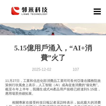
首頁
網站定制
5.15億用戶涌入，“AI+消
APP開發
費”火了
公眾號小程序
解決方案
2025-12-02
107
作品案例
11月27日，工業和信息化部消費品工業司司長何亞瓊在國務院政
關于鄰米
策例行吹風會上表示，人工智能（AI）成為促進消費的“催化劑”。
截至今年上半年，我國生成式AI產品用戶規模已經達到5.15億，
應用場景持續拓展。
動態資訊
相關專家在接受科技日報記者采訪時表示，如此龐大的消費
聯系我們