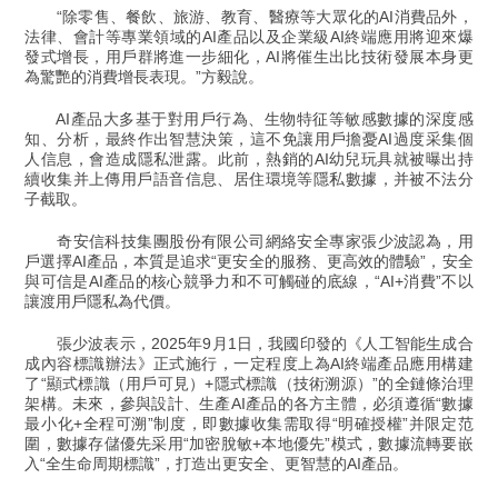
“除零售、餐飲、旅游、教育、醫療等大眾化的AI消費品外，
法律、會計等專業領域的AI產品以及企業級AI終端應用將迎來爆
發式增長，用戶群將進一步細化，AI將催生出比技術發展本身更
為驚艷的消費增長表現。”方毅說。
AI產品大多基于對用戶行為、生物特征等敏感數據的深度感
知、分析，最終作出智慧決策，這不免讓用戶擔憂AI過度采集個
人信息，會造成隱私泄露。此前，熱銷的AI幼兒玩具就被曝出持
續收集并上傳用戶語音信息、居住環境等隱私數據，并被不法分
子截取。
奇安信科技集團股份有限公司網絡安全專家張少波認為，用
戶選擇AI產品，本質是追求“更安全的服務、更高效的體驗”，安全
與可信是AI產品的核心競爭力和不可觸碰的底線，“AI+消費”不以
讓渡用戶隱私為代價。
張少波表示，2025年9月1日，我國印發的《人工智能生成合
成內容標識辦法》正式施行，一定程度上為AI終端產品應用構建
了“顯式標識（用戶可見）+隱式標識（技術溯源）”的全鏈條治理
架構。未來，參與設計、生產AI產品的各方主體，必須遵循“數據
最小化+全程可溯”制度，即數據收集需取得“明確授權”并限定范
圍，數據存儲優先采用“加密脫敏+本地優先”模式，數據流轉要嵌
入“全生命周期標識”，打造出更安全、更智慧的AI產品。