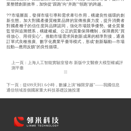
業整體創新效率，加快從“跟跑”向“并跑”“領跑”的跨越。
??市場層面，發揮市場引導和需求牽引作用，構建良性循環的創
新生態。加大對國產優質種業品牌的宣傳推廣力度，提升消費者
對國產種子的信任度與品牌認同，強化市場競爭優勢。健全質量
監管與追溯體系，構建權威、公正的質量保障機制，保障農民“買
得放心、用得安心”。推動市場需求與創新成果的精準對接，通過
訂單式良種推廣、數字化農業平臺等模式，形成“創新驅動—市場
拉動—應用反饋”的良性循環。
上一頁：上海人工智能實驗室發布 新版中文醫療大模型權威評
測平臺
下一頁：從699天到1.6小時，數據上演“極限穿越”——我國信息
通信領域首個國家重大科技基礎設施投運