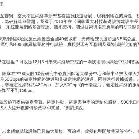
里
聯網、空天衛星網絡等新型基礎設施快速發展，現有網絡在擴展性、
，為破解這些難題，我國于2013年在《國家重大科技基礎設施建設中長期規
目，系統開展網絡基礎理論、體系架構、關鍵技術與場景應用的科研攻關
網絡試驗設施已經覆蓋全國40個城市，光傳輸總長度超過5.5萬公里。它
絡運行和4096個異構業務并行試驗，實現與現有互聯網及國際試驗設施
哪里？可以從12月3日未來網絡研究院的一場技術演示試驗中找到答
隊在“中國天眼”聯合研究中心貴州師范大學分中心和華中科技大學天
為50Gbps的確定性網絡通道和非確定性網絡通道，同時進行數據搬遷
s，非確定性網絡約42Gbps；加入50Gbps的干擾流后，確定性網絡
降至不到1Gbps。
設施可提供確定帶寬、確定抖動、確定丟包率的定制化服務，500米口
將大大提升數據傳輸效率和質量。”劉韻潔說。
來網絡試驗設施已具備大規模、可編程、虛擬化與開放共享等特征。
”。