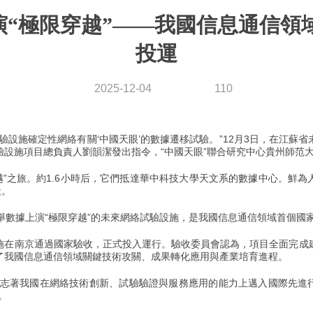
據上演“極限穿越”——我國信息通信
聯系我們
投運
2025-12-04
110
驗設施確定性網絡有關‘中國天眼’的數據遷移試驗。”12月3日，在江蘇
驗設施項目總負責人劉韻潔發出指令，“中國天眼”聯合研究中心貴州師范
越”之旅。約1.6小時后，它們抵達華中科技大學天文系的數據中心。鮮為
天。
舉數據上演“極限穿越”的未來網絡試驗設施，是我國信息通信領域首個國
南京通過國家驗收，正式投入運行。驗收委員會認為，項目全面完成
了我國信息通信領域關鍵技術攻關、成果轉化應用與產業培育進程。
著我國在網絡技術創新、試驗驗證與服務應用的能力上邁入國際先進行
。