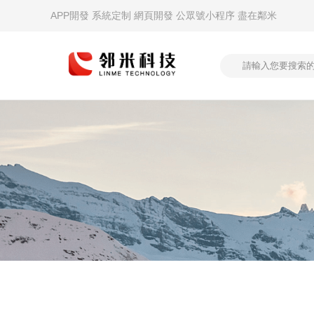
APP開發 系統定制 網頁開發 公眾號小程序 盡在鄰米