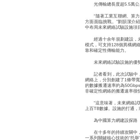
光傳輸總長度超5.5萬公
“隨著工業互聯網、算力互
方面面臨挑戰。”劉韻潔介紹
中布局未來網絡試驗設施項
經過十余年規劃建設，未來
模式，可支持128個異構網
靠和確定性傳輸能力。
未來網絡試驗設施的優勢在
記者看到，此次試驗中，團
網絡上，分別創建了1條帶寬
的數據搬遷速率約為50Gbp
非確定性網絡的搬遷速率很快
“這意味著，未來網絡試驗
上百TB數據。設施的打通，
為中國算力網建設探路
在十多年的持續攻關中，未
一系列關鍵核心技術的“托舉