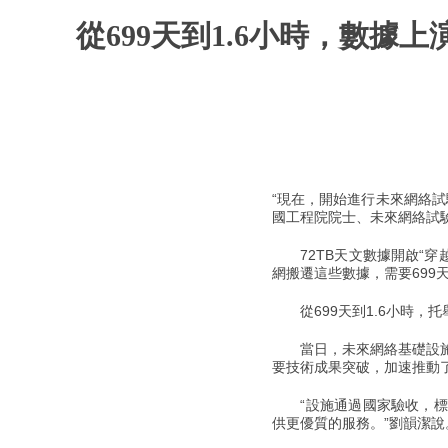
從699天到1.6小時，數
“現在，開始進行未來網絡試
國工程院院士、未來網絡試
72TB天文數據開啟“穿
網搬遷這些數據，需要699
從699天到1.6小時，托
當日，未來網絡基礎設施在
要技術成果突破，加速推動
“設施通過國家驗收，標志
供更優質的服務。”劉韻潔說