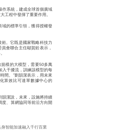
操作系統，建成全球首個廣域
重大工程中發揮了重要作用。
領域的標準引領，獲得授權發
技術。它既是國家戰略科技力
委員會聯合主任鄔賀銓表示，
路。
規模的大模型，需要50多萬
加入干擾流，訓練該模型的每
時間。”劉韻潔表示，用未來
池化算效比可達單數據中心的
劉韻潔說，未來，設施將持續
調度、算網協同等前沿方向開
具身智能加速融入千行百業