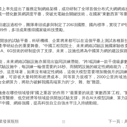
率先提出了服務定制網絡架構，成功研制了全球首個分布式大網網絡
域一體化數算網調度平臺，突破光電融合關鍵技術，在國家“東數西算”等
設過程中，團隊牽頭或參與制定了206項國際、國內標準，實現了IP
139件，多項成果獲得國家級科技獎勵。
放的試驗平臺，科研機構、企業將來都可以在這個平臺上測試各種新
產學研結合的重要舞臺。”中國工程院院士、未來網絡試驗設施國家驗收
-A、6G技術的研制提供了支撐。未來，設施也將為中國算力網的建設探
未來網絡試驗設施亦展現出協同訓練潛能。“跨域訓練一款千億級參數
試驗設施中，每訓練一輪僅需要約16秒。而關閉設施的確定性網絡能力，
多秒。這意味著，如果沒有確定性網絡，這個大模型需要增加幾個月的訓練
練，可節省大量時間和經濟成本。同等算力規模下，2000公里跨域
合全網算力，將助力破解我國高端算力的“少、雜、散”難題。
在哪些領域發揮“國之重器”的作用？“最重要的就是‘東數西算’工程。”
教育醫療、低空經濟等領域提供開放試驗支撐，并在AI大模型訓練、算力
字中國、網絡強國，提高科技自立自強水平注入持續動能。
業發展瓶頸
下一頁：