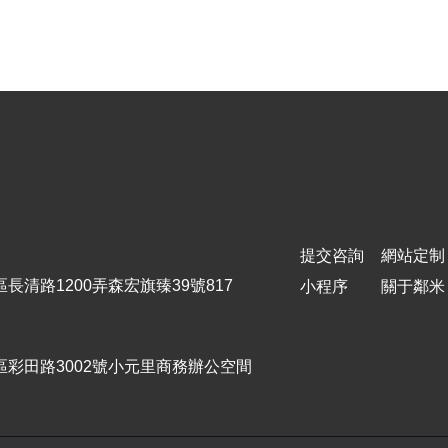
提交咨詢
網站定制
長清路1200弄森宏旗臻39號817
小程序
關于鄰米
區彩田路3002號小元里商務辦公空間