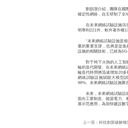
劉韻潔介紹，團隊在國際上
確定性網絡，自主研制了全
在未來網絡試驗設施項目建
明專利221件、軟件著作權
“未來網絡試驗設施是個開
量的重要支撐，也將是促進
設施的相關技術，已經為5G
對于時下火熱的人工智能，
輪的迭代開發。在未來網絡
輪迭代時間將迅速增加20
網絡試驗設施賦能大模型訓
98%。未來網絡試驗設施聚
未來，未來網絡試驗設施會
面向工業制造、能源電力、
展示范應用，為加快建設數
上一頁：科技創新破解種