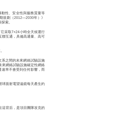
移動性、安全性與服務質量等
劃（2012—2030年）》
與探索。
采取7×24小時全天候運行
的互聯互通，具備高通量、高可
案。
文系之間的未來網絡試驗設施
。未來網絡試驗設施確定性網絡
的搬遷速率不會受到任何影響，而
徑球面射電望遠鏡每天產生約
在這背后，是項目團隊攻克的