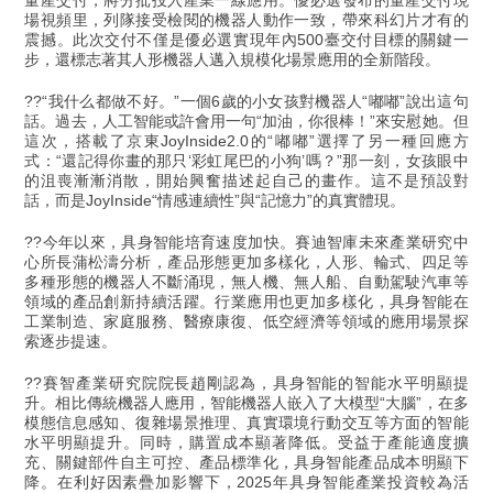
量產交付，將分批投入產業一線應用。優必選發布的量產交付現
場視頻里，列隊接受檢閱的機器人動作一致，帶來科幻片才有的
震撼。此次交付不僅是優必選實現年內500臺交付目標的關鍵一
步，還標志著其人形機器人邁入規模化場景應用的全新階段。
??“我什么都做不好。”一個6歲的小女孩對機器人“嘟嘟”說出這句
話。過去，人工智能或許會用一句“加油，你很棒！”來安慰她。但
這次，搭載了京東JoyInside2.0的“嘟嘟”選擇了另一種回應方
式：“還記得你畫的那只‘彩虹尾巴的小狗’嗎？”那一刻，女孩眼中
的沮喪漸漸消散，開始興奮描述起自己的畫作。這不是預設對
話，而是JoyInside“情感連續性”與“記憶力”的真實體現。
??今年以來，具身智能培育速度加快。賽迪智庫未來產業研究中
心所長蒲松濤分析，產品形態更加多樣化，人形、輪式、四足等
多種形態的機器人不斷涌現，無人機、無人船、自動駕駛汽車等
領域的產品創新持續活躍。行業應用也更加多樣化，具身智能在
工業制造、家庭服務、醫療康復、低空經濟等領域的應用場景探
索逐步提速。
??賽智產業研究院院長趙剛認為，具身智能的智能水平明顯提
升。相比傳統機器人應用，智能機器人嵌入了大模型“大腦”，在多
模態信息感知、復雜場景推理、真實環境行動交互等方面的智能
水平明顯提升。同時，購置成本顯著降低。受益于產能適度擴
充、關鍵部件自主可控、產品標準化，具身智能產品成本明顯下
降。在利好因素疊加影響下，2025年具身智能產業投資較為活