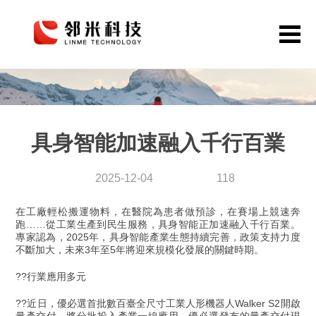
首頁
網站定制
具身智能加速融入千行百業
APP開發
公眾號小程序
2025-12-04
118
解決方案
在工廠輕松搬運物料，在醫院為患者做預診，在賽場上競速奔
作品案例
跑……從工業生產到民生服務，具身智能正加速融入千行百業。
專家認為，2025年，具身智能產業生態持續完善，政策支持力度
不斷加大，未來3年至5年將迎來規模化發展的關鍵時期。
關于鄰米
??行業應用多元
動態資訊
??近日，優必選首批數百臺全尺寸工業人形機器人Walker S2開啟
聯系我們