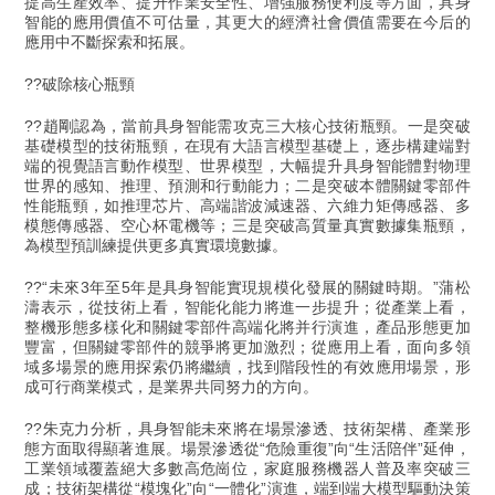
提高生產效率、提升作業安全性、增強服務便利度等方面，具身
智能的應用價值不可估量，其更大的經濟社會價值需要在今后的
應用中不斷探索和拓展。
??破除核心瓶頸
??趙剛認為，當前具身智能需攻克三大核心技術瓶頸。一是突破
基礎模型的技術瓶頸，在現有大語言模型基礎上，逐步構建端對
端的視覺語言動作模型、世界模型，大幅提升具身智能體對物理
世界的感知、推理、預測和行動能力；二是突破本體關鍵零部件
性能瓶頸，如推理芯片、高端諧波減速器、六維力矩傳感器、多
模態傳感器、空心杯電機等；三是突破高質量真實數據集瓶頸，
為模型預訓練提供更多真實環境數據。
??“未來3年至5年是具身智能實現規模化發展的關鍵時期。”蒲松
濤表示，從技術上看，智能化能力將進一步提升；從產業上看，
整機形態多樣化和關鍵零部件高端化將并行演進，產品形態更加
豐富，但關鍵零部件的競爭將更加激烈；從應用上看，面向多領
域多場景的應用探索仍將繼續，找到階段性的有效應用場景，形
成可行商業模式，是業界共同努力的方向。
??朱克力分析，具身智能未來將在場景滲透、技術架構、產業形
態方面取得顯著進展。場景滲透從“危險重復”向“生活陪伴”延伸，
工業領域覆蓋絕大多數高危崗位，家庭服務機器人普及率突破三
成；技術架構從“模塊化”向“一體化”演進，端到端大模型驅動決策