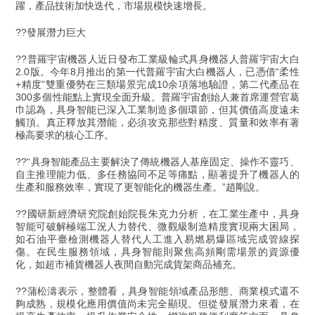
躍，產品技術加快迭代，市場規模快速增長。
??發展潛力巨大
??普羅宇宙機器人近日發布工業級輪式具身機器人普羅宇宙大白
2.0版。今年8月推出的第一代普羅宇宙大白機器人，已憑借“柔性
+精度”雙重優勢在三類場景完成10余項落地驗證，第二代產品在
300多個性能點上實現全面升級。普羅宇宙創始人兼首席運營官葛
巾認為，具身智能已深入工業制造多個環節，但其價值高度遠未
觸頂。真正釋放其潛能，必須攻克那些對精度、質量和效率有著
極高要求的核心工序。
??“具身智能產品主要解決了傳統機器人基座固定、操作不靈巧、
自主推理能力低、多任務協同不足等痛點，顯著提升了機器人的
生產和服務效率，實現了更智能化的機器生產。”趙剛說。
??國研新經濟研究院創始院長朱克力分析，在工業生產中，具身
智能可破解極端工況人力替代、微觀級制造精度實現兩大困局，
如石油平臺檢測機器人替代人工進入易燃易爆區域完成管線探
傷。在民生服務領域，具身智能則聚焦高頻剛需場景的資源優
化，如超市補貨機器人夜間自動完成貨架商品補充。
??蒲松濤表示，整體看，具身智能領域產品形態、商業模式還不
夠成熟，規模化應用價值尚未完全顯現。但從發展潛力來看，在