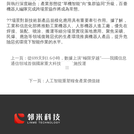
與執行深度融合；產業形態從“單機智能”向“集群協同”升級，百臺
機器人編隊完成跨場景協作將成為常態。
??場景對新技術新產品規模化應用具有重要牽引作用。據了解，
工業和信息化部將推動工業機器人、人形機器人進工廠，優先在
焊接、裝配、噴涂、搬運等細分場景實現落地應用。聚焦采礦、
民爆、應急等領域復雜惡劣的生產環境推廣機器人產品，提升危
險惡劣環境下智能作業的水平。
上一頁：從699天到1.6小時，數據上演“極限穿越”——我國信息
通信領域首個國家重大科技基礎設施投運
下一頁：人工智能重塑糧食產業價值鏈